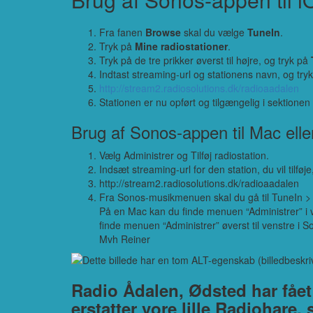
Fra fanen
Browse
skal du vælge
TuneIn
.
Tryk på
Mine radiostationer
.
Tryk på de tre prikker øverst til højre, og tryk på
Indtast streaming-url og stationens navn, og try
http://stream2.radiosolutions.dk/radioaadalen
Stationen er nu opført og tilgængelig i sektione
Brug af Sonos-appen til Mac elle
Vælg Administrer og Tilføj radiostation.
Indsæt streaming-url for den station, du vil tilføj
http://stream2.radiosolutions.dk/radioaadalen
Fra Sonos-musikmenuen skal du gå til TuneIn > Mi
På en Mac kan du finde menuen “Administrer” i v
finde menuen “Administrer” øverst til venstre i S
Mvh Reiner
Radio Ådalen, Ødsted har fåe
erstatter vore lille Radiohare