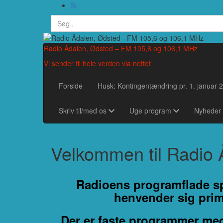
Search
for:
Radio Ådalen, Ødsted – FM 105,6 og 106,1 MHz
Vi sender til hele verden via nettet
Forside
Husk: Kontingentændring pr. 1. januar 2
Skriv til/med os
Uge program
Nyheder
Velkommen til Radio
Radioens
programflade s
henvender sig prim
Der er faste programmer me