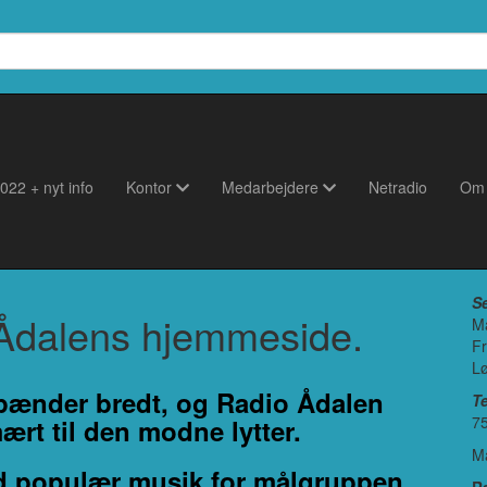
022 + nyt info
Kontor
Medarbejdere
Netradio
Om
S
 Ådalens hjemmeside.
Ma
Fr
Lø
pænder bredt, og Radio Ådalen
Te
75
ært til den modne lytter.
Ma
d populær musik for målgruppen.