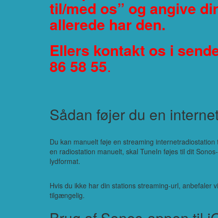
til/med os” og angive di
allerede har den.
Ellers kontakt os i send
86 58 55
.
Sådan føjer du en internet
Du kan manuelt føje en streaming internetradiostation ti
en radiostation manuelt, skal TuneIn føjes til dit Son
lydformat.
Hvis du ikke har din stations streaming-url, anbefaler v
tilgængelig.
Brug af Sonos-appen til i