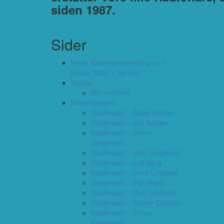
siden 1987.
Sider
Husk: Kontingentændring pr. 1.
januar 2022 + nyt info
Kontor
Bliv medlem
Medarbejdere
Studievært – Aksel Vinther
Studievært – Jan Askjær
Studievært – Jenny
Jørgensen
Studievært – John Engelund
Studievært – Leif Berg
Studievært – Lene Lindsted
Studievært – Per Skytte
Studievært – Poul Lindsted
Studievært – Reiner Deckert
Studievært – Tonny
Konradsen