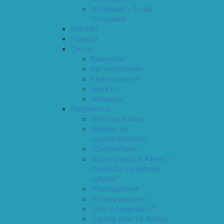
Studievært – Troels
Overgaard
Netradio
Nyheder
Om os
Bestyrelser
Bliv medarbejder
Fællesantenner
Historien
Vedtægter
Programmer
“Aften på Ådalen”
“Byråds- og
regionsrådsmøde”
“Countrymusik”
“Eftermiddag på Ådalen –
med kultur og aktuelle
nyheder”
“Fredagsdansk”
“Fredagskanalen”
“John’s hyggestund”
“Lørdag aften på Ådalen”