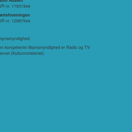
adio Ådalen
VR nr. 11931944
tøtteforeningen
VR nr. 12987544
lsynsmyndighed:
n kompetente tilsynsmyndighed er Radio og TV-
vnet (Kulturministeriet).