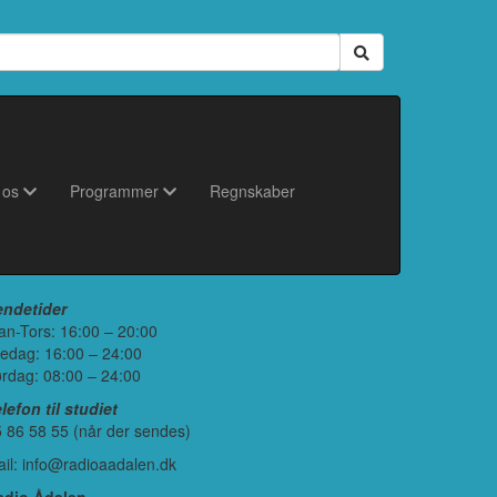
 os
Programmer
Regnskaber
endetider
n-Tors: 16:00 – 20:00
edag: 16:00 – 24:00
rdag: 08:00 – 24:00
lefon til studiet
 86 58 55 (når der sendes)
il: info@radioaadalen.dk