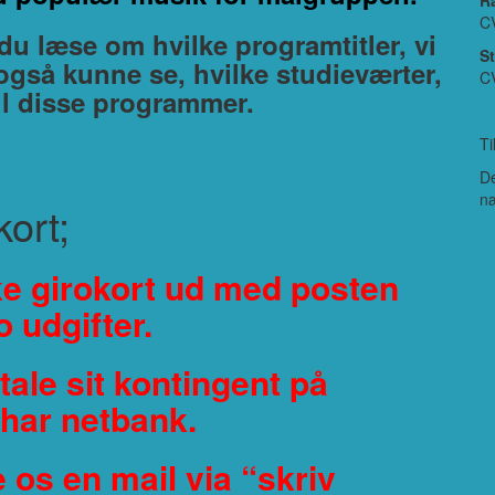
R
C
 læse om hvilke programtitler, vi
S
u også kunne se, hvilke studieværter,
C
til disse programmer.
Ti
De
næ
kort;
kke girokort ud med posten
 udgifter.
tale sit kontingent på
 har netbank.
 os en mail via “skriv