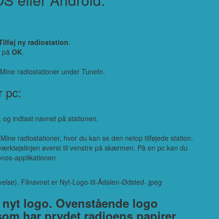
Tilføj ny radiostation
.
k på
OK
.
n Mine radiostationer under TuneIn.
r pc:
e, og indtast navnet på stationen.
ne radiostationer, hvor du kan se den netop tilføjede station.
ærktøjslinjen øverst til venstre på skærmen. På en pc kan du
onos-applikationen.
t nyt logo. Ovenstående logo
, som har prydet radioens papirer