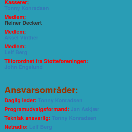
Kasserer;
Tonny Konradsen
Medlem;
Reiner Deckert
Medlem;
Aksel Vinther
Medlem:
Leif Berg
Tilforordnet fra Støtteforeningen:
John Engelund
Ansvarsområder:
Daglig leder:
Tonny Konradsen
Programudvalgsformand:
Jan Askjær
Teknisk ansvarlig:
Tonny Konradsen
Netradio:
Leif Berg