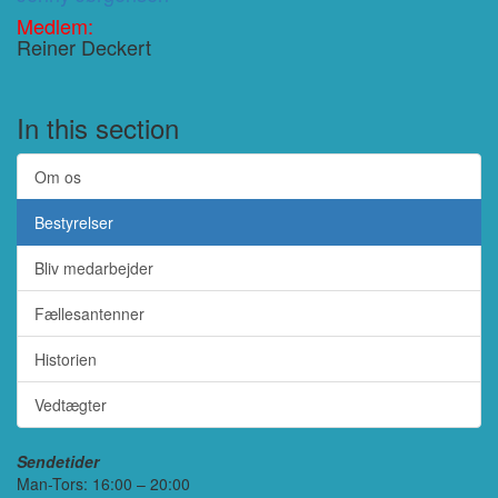
Medlem:
Reiner Deckert
In this section
Om os
Bestyrelser
Bliv medarbejder
Fællesantenner
Historien
Vedtægter
Sendetider
Man-Tors: 16:00 – 20:00