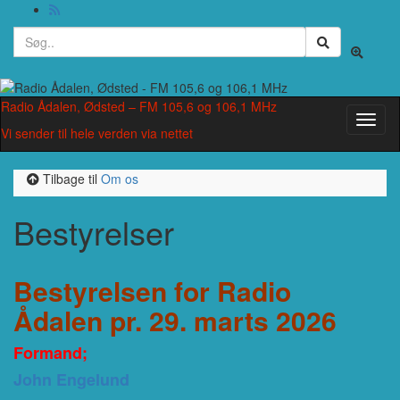
Search
Toggle
for:
search
form
Radio Ådalen, Ødsted – FM 105,6 og 106,1 MHz
Toggl
Vi sender til hele verden via nettet
naviga
Tilbage til
Om os
Bestyrelser
Bestyrelsen for Radio
Ådalen pr. 29. marts 2026
Formand;
John Engelund