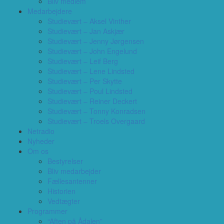
Bliv medlem
Medarbejdere
Studievært – Aksel Vinther
Studievært – Jan Askjær
Studievært – Jenny Jørgensen
Studievært – John Engelund
Studievært – Leif Berg
Studievært – Lene Lindsted
Studievært – Per Skytte
Studievært – Poul Lindsted
Studievært – Reiner Deckert
Studievært – Tonny Konradsen
Studievært – Troels Overgaard
Netradio
Nyheder
Om os
Bestyrelser
Bliv medarbejder
Fællesantenner
Historien
Vedtægter
Programmer
“Aften på Ådalen”