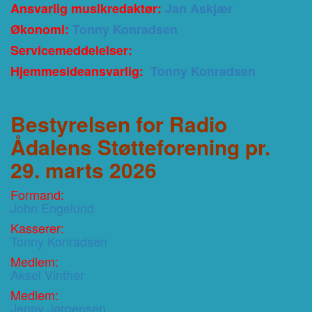
Ansvarlig musikredaktør:
Jan Askjær
Økonomi:
Tonny Konradsen
Servicemeddelelser:
Hjemmesideansvarlig:
Tonny Konradsen
Bestyrelsen for Radio
Ådalens Støtteforening pr.
29. marts 2026
Formand:
John Engelund
Kasserer:
Tonny Konradsen
Medlem:
Aksel Vinther
Medlem:
Jenny Jørgensen