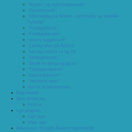
“Byråds- og regionsrådsmøde”
“Countrymusik”
“Eftermiddag på Ådalen – med kultur og aktuelle
nyheder”
“Fredagsdansk”
“Fredagskanalen”
“John’s hyggestund”
“Lørdag aften på Ådalen”
“Lørdag mellem 14 og 15”
“Middagsmusik”
“Musik fra dengang og nu”
“Tirsdagsmikseren”
“Ugens kunstner”
“Weekend-radio”
Nyt fra dit lokalområde
Regnskaber
Skriv til/med os
Find os
Uge program
Lige uger
Ulige uger
Velkommen til Radio Ådalens hjemmeside.