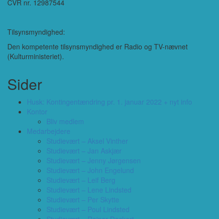
CVR nr. 12987544
Tilsynsmyndighed:
Den kompetente tilsynsmyndighed er Radio og TV-nævnet
(Kulturministeriet).
Sider
Husk: Kontingentændring pr. 1. januar 2022 + nyt info
Kontor
Bliv medlem
Medarbejdere
Studievært – Aksel Vinther
Studievært – Jan Askjær
Studievært – Jenny Jørgensen
Studievært – John Engelund
Studievært – Leif Berg
Studievært – Lene Lindsted
Studievært – Per Skytte
Studievært – Poul Lindsted