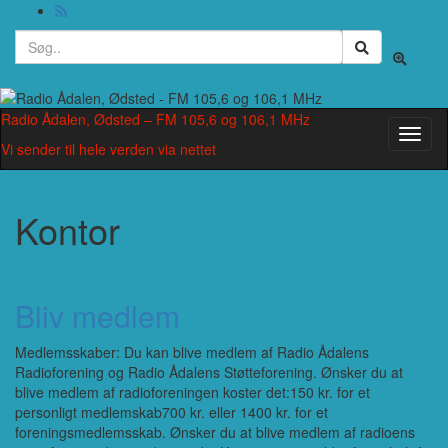
Search
Toggle
for:
search
form
Radio Ådalen, Ødsted – FM 105,6 og 106,1 MHz
Toggl
Vi sender til hele verden via nettet
naviga
Kontor
Bliv medlem
Medlemsskaber: Du kan blive medlem af Radio Ådalens
Radioforening og Radio Ådalens Støtteforening. Ønsker du at
blive medlem af radioforeningen koster det:150 kr. for et
personligt medlemskab700 kr. eller 1400 kr. for et
foreningsmedlemsskab. Ønsker du at blive medlem af radioens