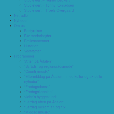
Studievært – Reiner Deckert
Studievært – Tonny Konradsen
Studievært – Troels Overgaard
Netradio
Nyheder
Om os
Bestyrelser
Bliv medarbejder
Fællesantenner
Historien
Vedtægter
Programmer
“Aften på Ådalen”
“Byråds- og regionsrådsmøde”
“Countrymusik”
“Eftermiddag på Ådalen – med kultur og aktuelle
nyheder”
“Fredagsdansk”
“Fredagskanalen”
“John’s hyggestund”
“Lørdag aften på Ådalen”
“Lørdag mellem 14 og 15”
“Middagsmusik”