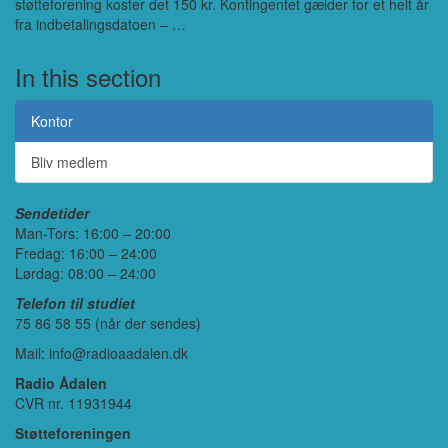
støtteforening koster det 150 kr. Kontingentet gælder for et helt år
fra indbetalingsdatoen – …
In this section
Kontor
Bliv medlem
Sendetider
Man-Tors: 16:00 – 20:00
Fredag: 16:00 – 24:00
Lørdag: 08:00 – 24:00
Telefon til studiet
75 86 58 55 (når der sendes)
Mail: info@radioaadalen.dk
Radio Ådalen
CVR nr. 11931944
Støtteforeningen