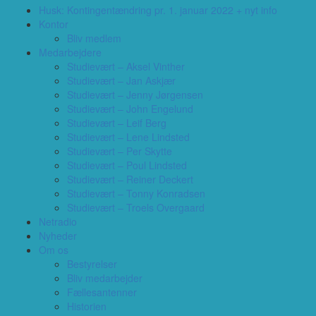
Husk: Kontingentændring pr. 1. januar 2022 + nyt info
Kontor
Bliv medlem
Medarbejdere
Studievært – Aksel Vinther
Studievært – Jan Askjær
Studievært – Jenny Jørgensen
Studievært – John Engelund
Studievært – Leif Berg
Studievært – Lene Lindsted
Studievært – Per Skytte
Studievært – Poul Lindsted
Studievært – Reiner Deckert
Studievært – Tonny Konradsen
Studievært – Troels Overgaard
Netradio
Nyheder
Om os
Bestyrelser
Bliv medarbejder
Fællesantenner
Historien