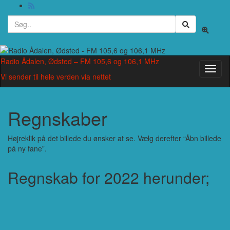
Search
Toggle
for:
search
form
Radio Ådalen, Ødsted – FM 105,6 og 106,1 MHz
Toggl
Vi sender til hele verden via nettet
naviga
Regnskaber
Højreklik på det billede du ønsker at se. Vælg derefter “Åbn billede
på ny fane”.
Regnskab for 2022 herunder;