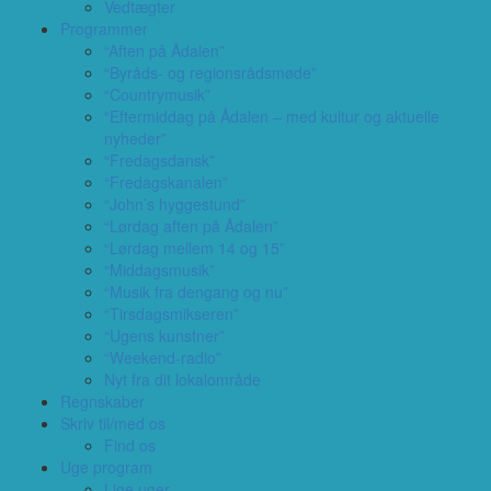
Vedtægter
Programmer
“Aften på Ådalen”
“Byråds- og regionsrådsmøde”
“Countrymusik”
“Eftermiddag på Ådalen – med kultur og aktuelle
nyheder”
“Fredagsdansk”
“Fredagskanalen”
“John’s hyggestund”
“Lørdag aften på Ådalen”
“Lørdag mellem 14 og 15”
“Middagsmusik”
“Musik fra dengang og nu”
“Tirsdagsmikseren”
“Ugens kunstner”
“Weekend-radio”
Nyt fra dit lokalområde
Regnskaber
Skriv til/med os
Find os
Uge program
Lige uger