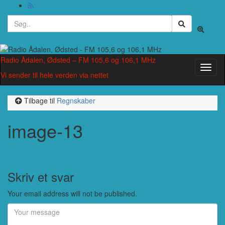
Search
Toggle
for:
search
form
Radio Ådalen, Ødsted – FM 105,6 og 106,1 MHz
Toggl
Vi sender til hele verden via nettet
naviga
Tilbage til
Regnskaber
image-13
Skriv et svar
Your email address will not be published.