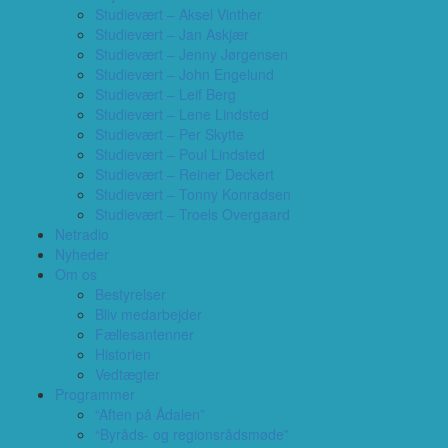
Studievært – Aksel Vinther
Studievært – Jan Askjær
Studievært – Jenny Jørgensen
Studievært – John Engelund
Studievært – Leif Berg
Studievært – Lene Lindsted
Studievært – Per Skytte
Studievært – Poul Lindsted
Studievært – Reiner Deckert
Studievært – Tonny Konradsen
Studievært – Troels Overgaard
Netradio
Nyheder
Om os
Bestyrelser
Bliv medarbejder
Fællesantenner
Historien
Vedtægter
Programmer
“Aften på Ådalen”
“Byråds- og regionsrådsmøde”