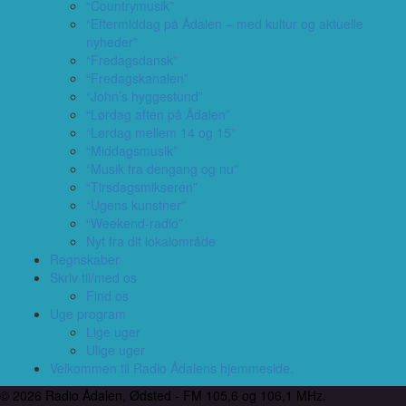
“Countrymusik”
“Eftermiddag på Ådalen – med kultur og aktuelle
nyheder”
“Fredagsdansk”
“Fredagskanalen”
“John’s hyggestund”
“Lørdag aften på Ådalen”
“Lørdag mellem 14 og 15”
“Middagsmusik”
“Musik fra dengang og nu”
“Tirsdagsmikseren”
“Ugens kunstner”
“Weekend-radio”
Nyt fra dit lokalområde
Regnskaber
Skriv til/med os
Find os
Uge program
Lige uger
Ulige uger
Velkommen til Radio Ådalens hjemmeside.
© 2026 Radio Ådalen, Ødsted - FM 105,6 og 106,1 MHz.